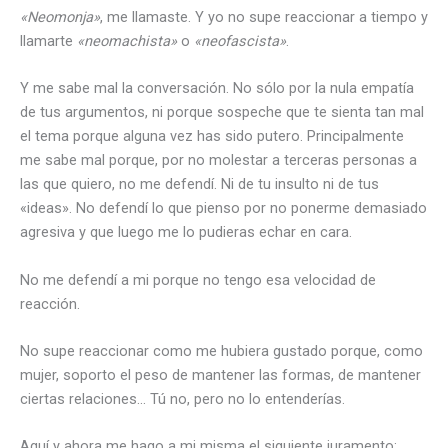
«Neomonja»
, me llamaste. Y yo no supe reaccionar a tiempo y
llamarte
«neomachista»
o
«neofascista»
.
Y me sabe mal la conversación. No sólo por la nula empatía
de tus argumentos, ni porque sospeche que te sienta tan mal
el tema porque alguna vez has sido putero. Principalmente
me sabe mal porque, por no molestar a terceras personas a
las que quiero, no me defendí. Ni de tu insulto ni de tus
«ideas». No defendí lo que pienso por no ponerme demasiado
agresiva y que luego me lo pudieras echar en cara.
No me defendí a mi porque no tengo esa velocidad de
reacción.
No supe reaccionar como me hubiera gustado porque, como
mujer, soporto el peso de mantener las formas, de mantener
ciertas relaciones… Tú no, pero no lo entenderías.
Aquí y ahora me hago a mi misma el siguiente juramento: