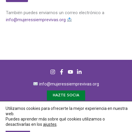
i
c
a
También puedes enviarnos un correo electrónico a
d
info@mujeressiemprevivas.org
e
p
r
i
v
a
c
i
d
a
d
info@mujeressiemprevivas.org
*
HAZTE SOCIA
Utilizamos cookies para ofrecerte la mejor experiencia en nuestra
web.
Puedes aprender más sobre qué cookies utilizamos o
Copyright © 2023. Asociación Mujeres Siemprevivas
desactivarlas en los
ajustes
.