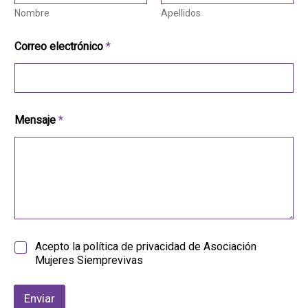
Nombre
Apellidos
Correo electrónico
*
Mensaje
*
P
Acepto la política de privacidad de Asociación
o
Mujeres Siemprevivas
l
í
t
Enviar