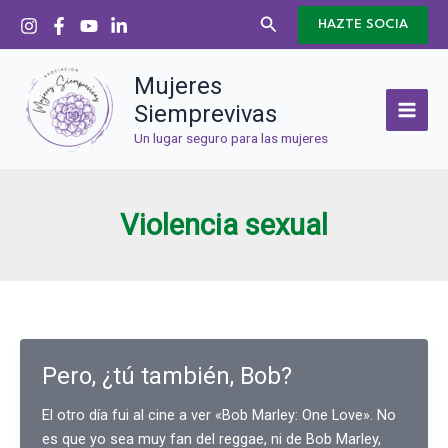
Ir
Buscar
HAZTE SOCIA
al
contenido
Mujeres
Siemprevivas
Un lugar seguro para las mujeres
Violencia sexual
Pero, ¿tú también, Bob?
El otro día fui al cine a ver «Bob Marley: One Love». No
es que yo sea muy fan del reggae, ni de Bob Marley,