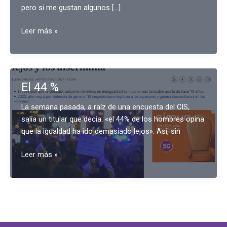
pero si me gustan algunos […]
Pero,
Leer más »
¿tú
también,
Bob?
El 44 %
La semana pasada, a raíz de una encuesta del CIS,
salía un titular que decía: «el 44% de los hombres opina
que la igualdad ha ido demasiado lejos». Así, sin
El
Leer más »
44
%