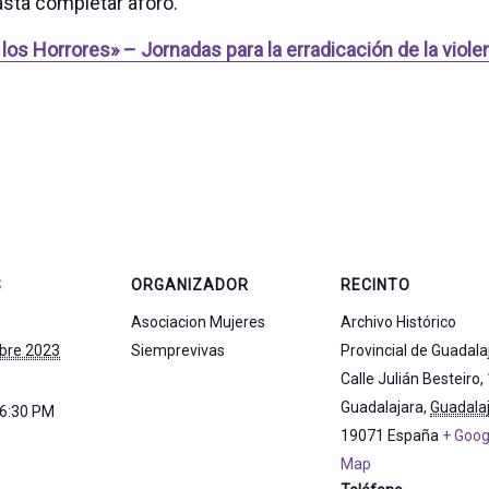
hasta completar aforo.
 los Horrores» – Jornadas para la erradicación de la viole
S
ORGANIZADOR
RECINTO
Asociacion Mujeres
Archivo Histórico
bre 2023
Siemprevivas
Provincial de Guadala
Calle Julián Besteiro, 
Guadalajara
,
Guadala
 6:30 PM
19071
España
+ Goog
Map