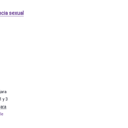
ncia sexual
jara
1 y 3
jara
le