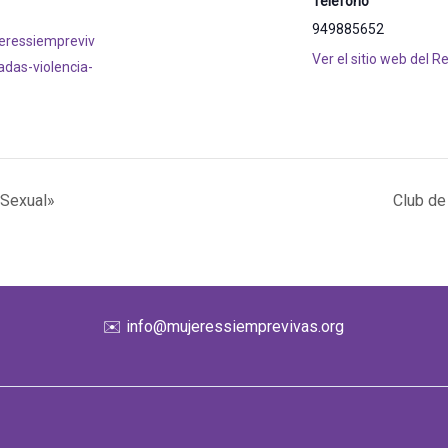
Teléfono
949885652
jeressiempreviv
Ver el sitio web del R
adas-violencia-
 Sexual»
Club de
✉️
info@mujeressiemprevivas.org