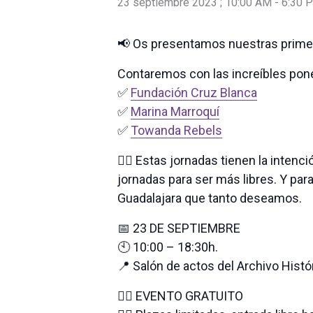
23 septiembre 2023 ; 10:00 AM
-
6:30 
📢 Os presentamos nuestras primera
Contaremos con las increíbles pon
✅
Fundación Cruz Blanca
✅
Marina Marroquí
✅
Towanda Rebels
👉🏾 Estas jornadas tienen la intenc
jornadas para ser más libres. Y par
Guadalajara que tanto deseamos.
📅 23 DE SEPTIEMBRE
🕙 10:00 – 18:30h.
📍 Salón de actos del Archivo Histó
👉🏾 EVENTO GRATUITO